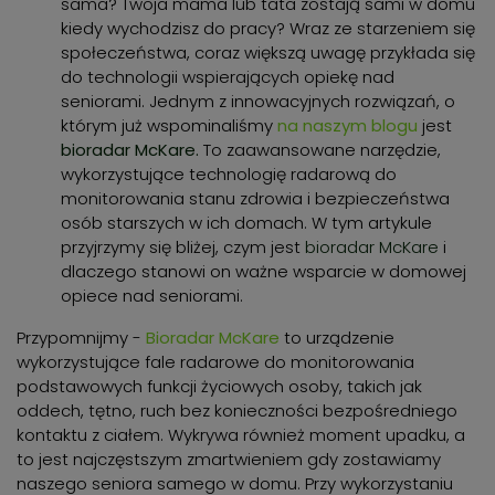
sama? Twoja mama lub tata zostają sami w domu
kiedy wychodzisz do pracy? Wraz ze starzeniem się
społeczeństwa, coraz większą uwagę przykłada się
do technologii wspierających opiekę nad
seniorami. Jednym z innowacyjnych rozwiązań, o
którym już wspominaliśmy
na naszym blogu
jest
bioradar McKare.
To zaawansowane narzędzie,
wykorzystujące technologię radarową do
monitorowania stanu zdrowia i bezpieczeństwa
osób starszych w ich domach. W tym artykule
przyjrzymy się bliżej, czym jest
bioradar McKare
i
dlaczego stanowi on ważne wsparcie w domowej
opiece nad seniorami.
Przypomnijmy -
Bioradar McKare
to urządzenie
wykorzystujące fale radarowe do monitorowania
podstawowych funkcji życiowych osoby, takich jak
oddech, tętno, ruch bez konieczności bezpośredniego
kontaktu z ciałem. Wykrywa również moment upadku, a
to jest najczęstszym zmartwieniem gdy zostawiamy
naszego seniora samego w domu. Przy wykorzystaniu