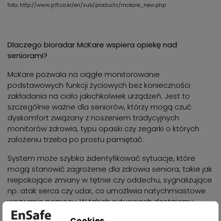
foto: http://www.jcft.co.kr/en/sub/products/mckare_new.php
Dlaczego bioradar McKare wspiera opiekę nad
seniorami?
McKare pozwala na ciągłe monitorowanie
podstawowych funkcji życiowych bez konieczności
zakładania na ciało jakichkolwiek urządzeń. Jest to
szczególnie ważne dla seniorów, którzy mogą czuć
dyskomfort związany z noszeniem tradycyjnych
monitorów zdrowia, typu opaski czy zegarki o których
założeniu trzeba po prostu pamiętać.
System może szybko zidentyfikować sytuacje, które
mogą stanowić zagrożenie dla zdrowia seniora, takie jak
niepokojące zmiany w tętnie czy oddechu, sygnalizujące
np. atak serca czy udar, co umożliwia natychmiastowe
wezwanie pomocy. W takich sytuacjach dostajemy
powiadomienie na platformie internetowej oraz w
Cookies