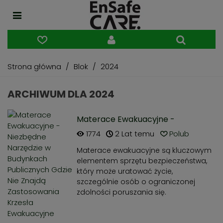
Strona główna
/
Blok
/
2024
ARCHIWUM DLA 2024
Materace Ewakuacyjne -
Niezbędne Narzędzie w Budynkach
1774
2 Lat temu
Polub
Publicznych Gdzie Nie Znajdą
Materace ewakuacyjne są kluczowym
Zastosowania Krzesła Ewakuacyjne
elementem sprzętu bezpieczeństwa,
który może uratować życie,
szczególnie osób o ograniczonej
zdolności poruszania się.