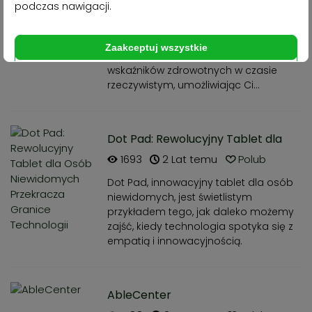
podczas nawigacji.
bezkontaktowy czujnik monitorowania
zdrowia. Wykorzystując
zaawansowaną technologię, oferuje
Zaakceptuj wszystkie
precyzyjne śledzenie kluczowych
Dostosuj
Odrzuć
wskaźników zdrowotnych w czasie
rzeczywistym, umożliwiając Ci...
Dot Pad: Rewolucyjny Tablet dla
Osób Niewidomych Przekracza
1693
2 Lat temu
Polub
Granice Technologii
Dot Pad, innowacyjny tablet dla osób
niewidomych, jest świetlistym
przykładem tego, jak daleko możemy
zajść, kiedy technologia spotyka się z
empatią i innowacyjnością.
AbleCenter