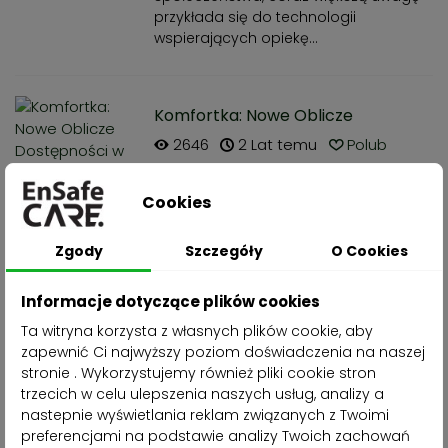
przykłada się do technologii
wspierających opiekę...
Komfortka: Nowe Oblicze
Dostępności w Polsce
2646
2 Lat temu
Polub
Dowiedz się czym jest komfortka -
pomieszczenie dla osób ze
Cookies
szczególnymi potrzebami,
zaprojektowane, aby ułatwić im życie,
Zgody
Szczegóły
O Cookies
zapewnić komfort i godność w
korzystaniu z życia społecznego.
Informacje dotyczące plików cookies
Dowiedz się więcej o przepisach...
Ta witryna korzysta z własnych plików cookie, aby
zapewnić Ci najwyższy poziom doświadczenia na naszej
stronie . Wykorzystujemy również pliki cookie stron
Bioradar McKare: Rewolucja w
trzecich w celu ulepszenia naszych usług, analizy a
Monitorowaniu Zdrowia
1682
2 Lat temu
Polub
nastepnie wyświetlania reklam związanych z Twoimi
preferencjami na podstawie analizy Twoich zachowań
Bioradar McKare to rewolucyjny