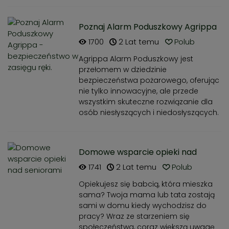
Poznaj Alarm Poduszkowy Agrippa
- bezpieczeństwo w zasięgu ręki.
1700
2 Lat temu
Polub
Agrippa Alarm Poduszkowy jest
przełomem w dziedzinie
bezpieczeństwa pożarowego, oferując
nie tylko innowacyjne, ale przede
wszystkim skuteczne rozwiązanie dla
osób niesłyszących i niedosłyszących.
Domowe wsparcie opieki nad
seniorami
1741
2 Lat temu
Polub
Opiekujesz się babcią, która mieszka
sama? Twoja mama lub tata zostają
sami w domu kiedy wychodzisz do
pracy? Wraz ze starzeniem się
społeczeństwa, coraz większą uwagę