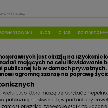
DOFINANSOWANIE
BLOG
O NAS
KONTAKT Z NAM
nosprawnych jest okazją na uzyskanie 
 zadań mających na celu likwidowanie ba
eni publicznej lub w domach prywatnych
stanowi ogromną szansę na poprawę życi
ktonicznych
la wielu osób, które muszą się borykać z niepe
ci publicznej, na skwerach, w parkach czy naw
zamiast prysznica, za wysokie szafki itp. Zgodnie 