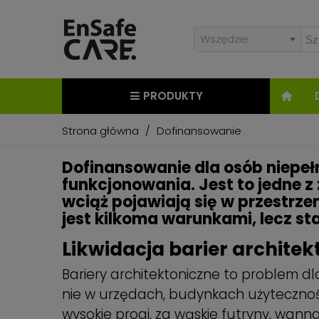
Wszędzie
PRODUKTY
Strona główna
/
Dofinansowanie
Dofinansowanie dla osób niepeł
funkcjonowania. Jest to jedne z
wciąż pojawiają się w przestrz
jest kilkoma warunkami, lecz 
Likwidacja barier archite
Bariery architektoniczne to problem d
nie w urzędach, budynkach użytecznoś
wysokie progi, za wąskie futryny, wanna 