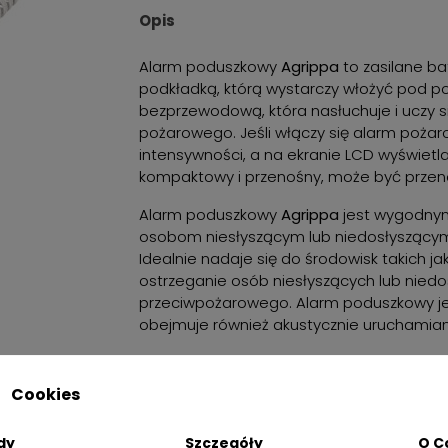
Opis
Alarm poduszkowy
Agrippa
to zasilane ba
podkładką, którą wystarczy włożyć pod p
bezprzewodową, która nasłuchuje i uczy s
pożarowego. Jeśli włączy się alarm pożaro
intensywności, a na ekranie LCD wyświetla
kompaktowy i przenośny, może być przen
Alarm poduszkowy
Agrippa
jest wygodny
osobom niesłyszącym lub niedosłyszącym
Idealnie nadaje się do środowisk takich jak
ostrzeganie osób niesłyszących lub niedo
przeciwpożarowego. Alarm poduszkowy jes
obejmuje również akustycznie uruchamia
Cookies
ZALETY:
dy
Szczegóły
O C