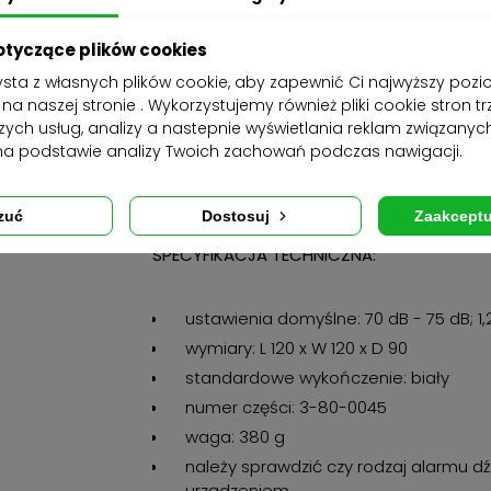
brak instalacji
otyczące plików cookies
urządzenie przenośne
zysta z własnych plików cookie, aby zapewnić Ci najwyższy poz
technologia słuchania i uczenia się
a naszej stronie . Wykorzystujemy również pliki cookie stron tr
migająca czerwona dioda led
zych usług, analizy a nastepnie wyświetlania reklam związanyc
na podstawie analizy Twoich zachowań podczas nawigacji.
ostrzeżenie
wbudowany zegar z alarmem budzen
wizualne ostrzeżenie o niskim poziom
Dostosuj
zuć
Zaakceptu
SPECYFIKACJA TECHNICZNA:
ustawienia domyślne: 70 dB - 75 dB; 1
wymiary: L 120 x W 120 x D 90
standardowe wykończenie: biały
numer części: 3-80-0045
waga: 380 g
należy sprawdzić czy rodzaj alarmu 
urządzeniem