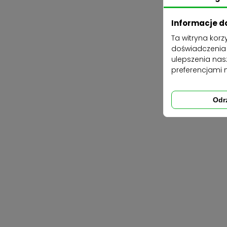
Informacje d
Ta witryna kor
doświadczenia n
ulepszenia nas
preferencjami 
Odr