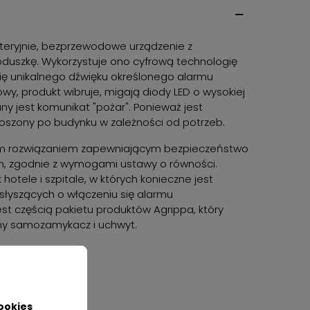
teryjnie, bezprzewodowe urządzenie z
oduszkę. Wykorzystuje ono cyfrową technologię
ię unikalnego dźwięku określonego alarmu
wy, produkt wibruje, migają diody LED o wysokiej
ny jest komunikat "pożar". Ponieważ jest
oszony po budynku w zależności od potrzeb.
m rozwiązaniem zapewniającym bezpieczeństwo
, zgodnie z wymogami ustawy o równości.
 hotele i szpitale, w których konieczne jest
słyszących o włączeniu się alarmu
t częścią pakietu produktów Agrippa, który
ny samozamykacz i uchwyt.
ookies