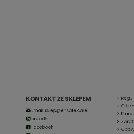
KONTAKT ZE SKLEPEM
Regu
O firm
Email: sklep@ensafe.care
Praca
LinkedIn
Zwrot
Facebook
Obow