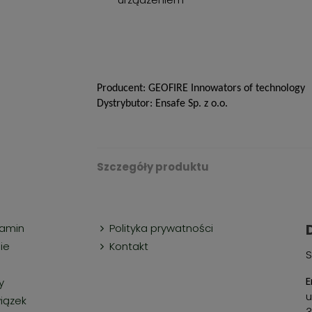
Producent: GEOFIRE Innowators of technology
Dystrybutor: Ensafe Sp. z o.o.
Szczegóły produktu
lamin
Polityka prywatności
ie
Kontakt
S
E
y
u
iązek
3