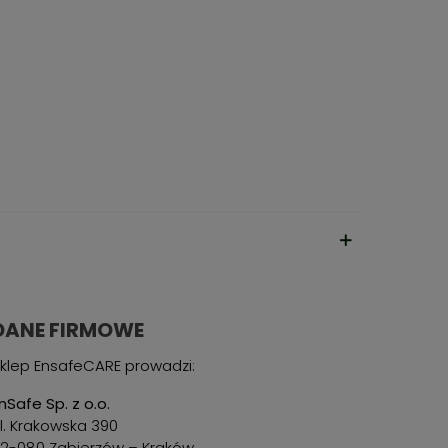
DANE FIRMOWE
klep EnsafeCARE prowadzi:
nSafe Sp. z o.o.
l. Krakowska 390
2-080 Zabierzów – Kraków